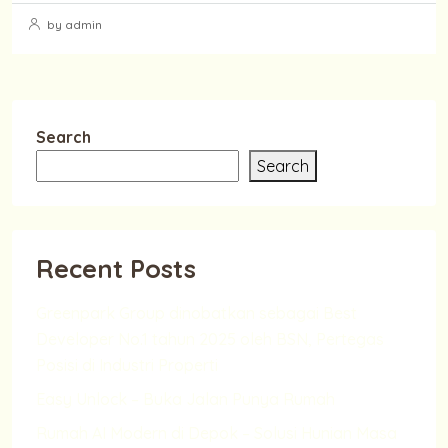
by admin
Search
Search
Recent Posts
Greenpark Group dinobatkan sebagai Best
Developer No.1 tahun 2025 oleh BSN, Pertegas
Posisi di Industri Properti
Easy Unlock – Buka Jalan Punya Rumah
Rumah AI Modern di Depok – Solusi Hunian Masa