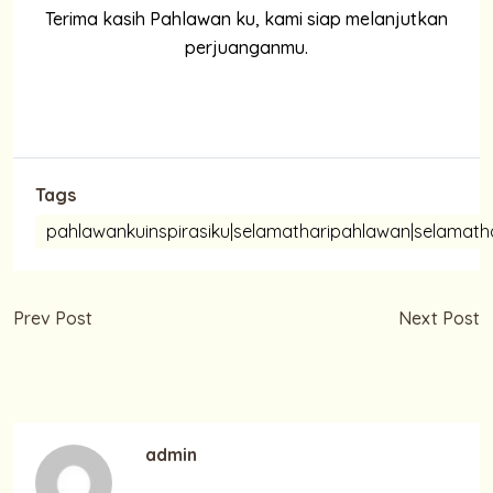
Terima kasih Pahlawan ku, kami siap melanjutkan
perjuanganmu.
Tags
pahlawankuinspirasiku|selamatharipahlawan|selamat
Prev Post
Next Post
Selamat Hari Sumpah
Selamat Hari Guru 25
Pemuda 28 Oktober 2021
November 2021
admin