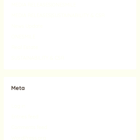
MEDIA RELEASES|ONESMILE
MEDIA RELEASES|SUSTAINABILITY & CSR
News Update
ONESMILE
Real Estate
SUSTAINABILITY & CSR
Meta
Log in
Entries feed
Comments feed
WordPress.org