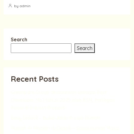
by admin
Search
Search
Recent Posts
Greenpark Group dinobatkan sebagai Best
Developer No.1 tahun 2025 oleh BSN, Pertegas
Posisi di Industri Properti
Easy Unlock – Buka Jalan Punya Rumah
Rumah AI Modern di Depok – Solusi Hunian Masa