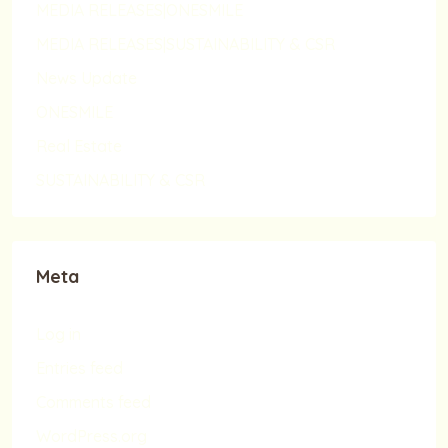
MEDIA RELEASES|ONESMILE
MEDIA RELEASES|SUSTAINABILITY & CSR
News Update
ONESMILE
Real Estate
SUSTAINABILITY & CSR
Meta
Log in
Entries feed
Comments feed
WordPress.org