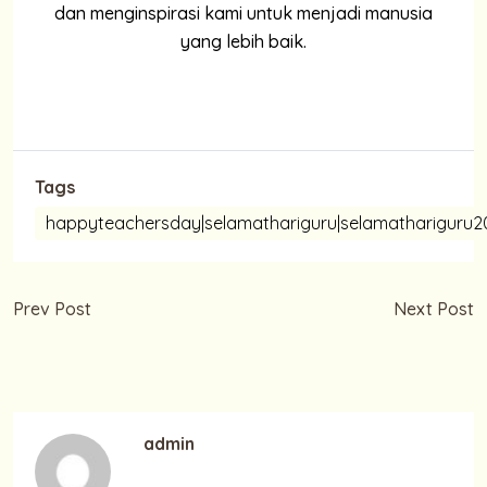
dan menginspirasi kami untuk menjadi manusia
yang lebih baik.
Tags
happyteachersday|selamathariguru|selamathariguru20
Prev Post
Next Post
Selamat Hari Pahlawan
Selamat Idul Adha 1443 H
10 November 2021
admin