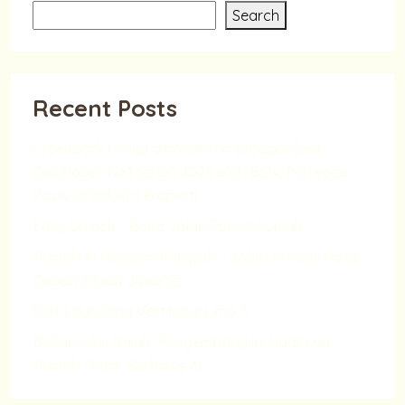
Search
Recent Posts
Greenpark Group dinobatkan sebagai Best
Developer No.1 tahun 2025 oleh BSN, Pertegas
Posisi di Industri Properti
Easy Unlock – Buka Jalan Punya Rumah
Rumah AI Modern di Depok – Solusi Hunian Masa
Depan Dekat Jakarta
Soft Launching Vertihauz Limo 3
Bukan Fiksi Ilmiah, Pengembang ini Hadirkan
Rumah Pintar Berbasis AI