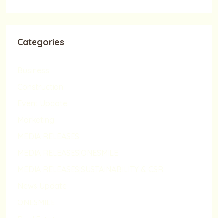
Categories
Business
Construction
Event Update
Marketing
MEDIA RELEASES
MEDIA RELEASES|ONESMILE
MEDIA RELEASES|SUSTAINABILITY & CSR
News Update
ONESMILE