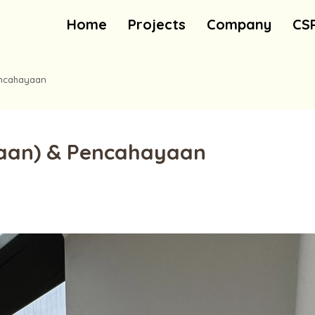
Home
Projects
Company
CS
encahayaan
waan) & Pencahayaan